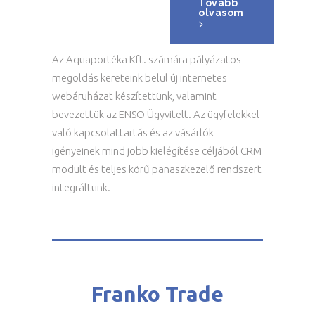
Tovább
olvasom
Az Aquaportéka Kft. számára pályázatos
megoldás kereteink belül új internetes
webáruházat készítettünk, valamint
bevezettük az ENSO Ügyvitelt. Az ügyfelekkel
való kapcsolattartás és az vásárlók
igényeinek mind jobb kielégítése céljából CRM
modult és teljes körű panaszkezelő rendszert
integráltunk.
Franko Trade