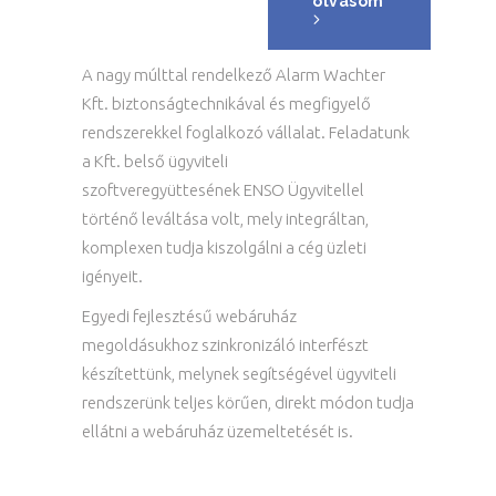
olvasom
A nagy múlttal rendelkező Alarm Wachter
Kft. biztonságtechnikával és megfigyelő
rendszerekkel foglalkozó vállalat. Feladatunk
a Kft. belső ügyviteli
szoftveregyüttesének ENSO Ügyvitellel
történő leváltása volt, mely integráltan,
komplexen tudja kiszolgálni a cég üzleti
igényeit.
Egyedi fejlesztésű webáruház
megoldásukhoz szinkronizáló interfészt
készítettünk, melynek segítségével ügyviteli
rendszerünk teljes körűen, direkt módon tudja
ellátni a webáruház üzemeltetését is.