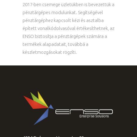
2017-ben csemege üzletükben is bevezettük a
pénztárgépes modulunkat. Segítségével
pénztárgéphez kapcsolt kézi és asztalba
épített vonalkódolvasóval értékesíthetnek, az
ENSO biztosítja a pénztárgépek számára a
termékek alapadatait, továbbá a
készletmozgásokat rögzíti.