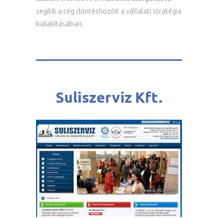
segítik a cég döntéshozóit a vállalati stratégia
kialakításában.
Suliszerviz Kft.