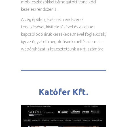
mobileszközökkel támogatott vonalkód-
kezelési rendszer is.
A cég épületgépészeti rendszerek
tervezésével, kivitelezésével és az ehhez
kapcsolódó áruk kereskedelmével foglalkozik,
így az ügyviteli megoldásunk mellé internetes
webáruházat is fejlesztettünk a Kft. számára.
Katófer Kft.