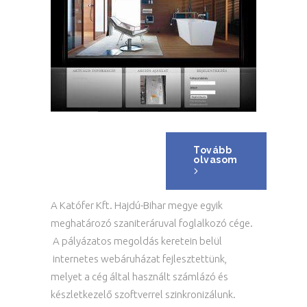
Tovább
olvasom
A Katófer Kft. Hajdú-Bihar megye egyik
meghatározó szaniteráruval foglalkozó cége.
A pályázatos megoldás keretein belül
internetes webáruházat fejlesztettünk,
melyet a cég által használt számlázó és
készletkezelő szoftverrel szinkronizálunk.