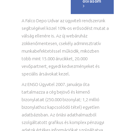
olvasom
A Falco Depo Udvar az ügyviteli rendszerünk
segítségével közel 10%-os erősödést mutat a
válság ellenére is. Az új webáruház
zökkenőmentesen, csekély adminisztratív
munkabefektetéssel működik, miközben
több mint 15.000 árucikket, 20.000
vevőpartnert, egyedi kedvezményeket és
speciális ársávokat kezel.
Az ENSO Ügyvitel 2007. januárja óta
tartalmazza a cég bejövő és kimenő
bizonylatait (250.000 bizonylat; 1,2 millió
bizonylathoz kapcsolódó tétel) egyetlen
adatbázisban. Az óriási adathalmazból
szolgáltatott grafikus és komplex pénzügyi
adatok értékes információkat szolgáltatva