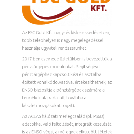
Az FSC Gold Kft. nagy- és kiskereskedéseiben,
több telephelyen is nagy megelégedéssel
használja ügyviteli rendszerünket.
2017-ben csemege üzletükben is bevezettük a
pénztárgépes modulunkat. Segítségével
pénztárgéphez kapcsolt kézi és asztalba
épített vonalkódolvasóval értékesíthetnek, az
ENSO biztosítja a pénztárgépek számára a
termékek alapadatait, továbbá a
készletmozgásokat rögzíti.
Az ACLAS hálózati mérlegcsalád (pl. PS6B)
adatokkal való feltöltését, integrált kezelését
is az ENSO végzi, a méregnek elküldött tételek