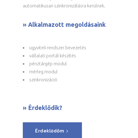
automatikusan szinkronizálásra kerülnek.
» Alkalmazott megoldásaink
ügyviteli rendszer bevezetés
vállalati portál készítés
pénztárgép modul
mérleg modul
szinkronizáció
» Érdeklődik?
Érdeklődöm