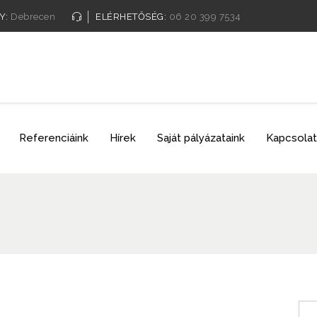
Y:
Debrecen
ELÉRHETŐSÉG:
06 20 399 7534
Referenciáink
Hírek
Saját pályázataink
Kapcsolat
Sea