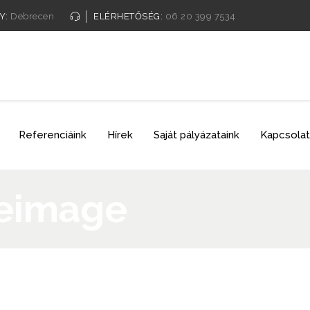
Y:
Debrecen
ELÉRHETŐSÉG:
06 20 399 7534
Referenciáink
Hírek
Saját pályázataink
Kapcsolat
deimage