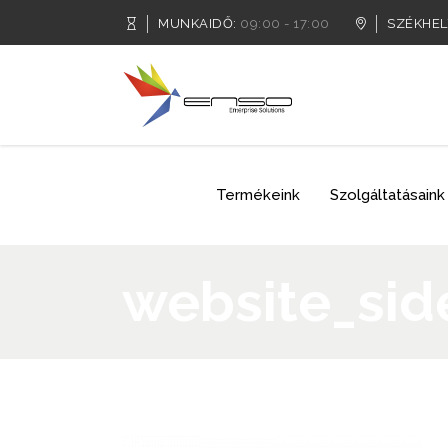
MUNKAIDŐ:
09:00 - 17:00
SZÉKHEL
Termékeink
Szolgáltatásaink
website_si